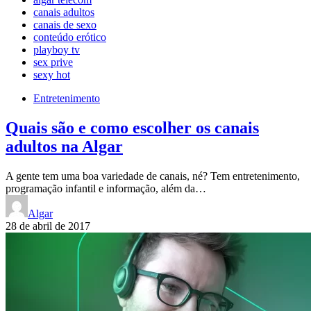
canais adultos
canais de sexo
conteúdo erótico
playboy tv
sex prive
sexy hot
Entretenimento
Quais são e como escolher os canais
adultos na Algar
A gente tem uma boa variedade de canais, né? Tem entretenimento,
programação infantil e informação, além da…
Algar
28 de abril de 2017