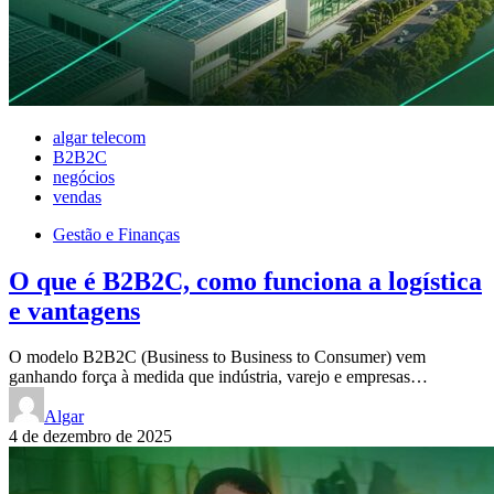
algar telecom
B2B2C
negócios
vendas
Gestão e Finanças
O que é B2B2C, como funciona a logística
e vantagens
O modelo B2B2C (Business to Business to Consumer) vem
ganhando força à medida que indústria, varejo e empresas…
Algar
4 de dezembro de 2025