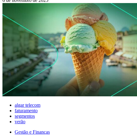
6 de novembro de 2025
algar telecom
faturamento
segmentos
verão
Gestão e Finanças