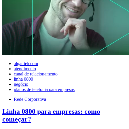
algar telecom
atendimento
canal de relacionamento
linha 0800
negócio
planos de telefonia para empresas
Rede Corporativa
Linha 0800 para empresas: como
começar?