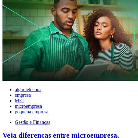
algar telecom
empresa
MEI
microempresa
pequena empresa
Gestão e Finanças
Veja diferenças entre microempresa,