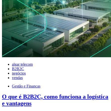
algar telecom
B2B2C
negócios
vendas
Gestão e Finanças
O que é B2B2C, como funciona a logística
e vantagens