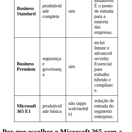
instaláveis.
produtivid
É o ponto
Business
ade
sim
de entrada
Standard
completa
para a
maioria
das
empresas.
inclui
Intune e
advanced
segurança
security.
Business
e
Essencial
sim
Premium
governanç
para
a
trabalho
híbrido e
complianc
e.
solução de
não (apps
Microsoft
produtivid
entrada do
web/mobil
365 E1
ade básica
segmento
e)
enterprise.
Por que escolher o Microsoft 365 com a