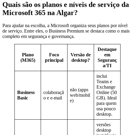
Quais são os planos e níveis de serviço da
Microsoft 365 na Algar?
Para ajudar na escolha, a Microsoft organiza seus planos por nível
de serviço. Entre eles, o Business Premium se destaca como o mais
completo em segurança e governança.
Destaque
Plano
Foco
Versão de
em
(M365)
principal
desktop?
Seguranç
a/TI
inclui
Teams e
Exchange
não (apps
Business
colaboraçã
Online (50
web/mobil
Basic
o e e-mail
GB). Ideal
e)
para quem
usa pouco
desktop.
versões
desktop