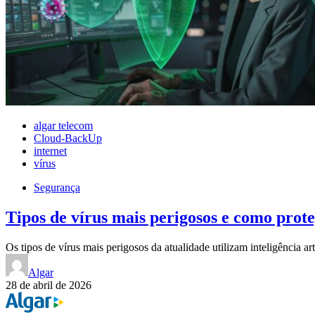
algar telecom
Cloud-BackUp
internet
vírus
Segurança
Tipos de vírus mais perigosos e como prot
Os tipos de vírus mais perigosos da atualidade utilizam inteligência a
Algar
28 de abril de 2026