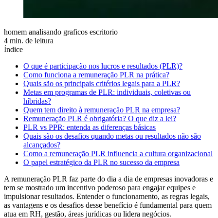
homem analisando graficos escritorio
4 min. de leitura
Índice
O que é participação nos lucros e resultados (PLR)?
Como funciona a remuneração PLR na prática?
Quais são os principais critérios legais para a PLR?
Metas em programas de PLR: individuais, coletivas ou
híbridas?
Quem tem direito à remuneração PLR na empresa?
Remuneração PLR é obrigatória? O que diz a lei?
PLR vs PPR: entenda as diferenças básicas
Quais são os desafios quando metas ou resultados não são
alcançados?
Como a remuneração PLR influencia a cultura organizacional
O papel estratégico da PLR no sucesso da empresa
A remuneração PLR faz parte do dia a dia de empresas inovadoras e
tem se mostrado um incentivo poderoso para engajar equipes e
impulsionar resultados. Entender o funcionamento, as regras legais,
as vantagens e os desafios desse benefício é fundamental para quem
atua em RH, gestão, áreas jurídicas ou lidera negócios.