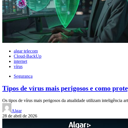
algar telecom
Cloud-BackUp
internet
vírus
Segurança
Tipos de vírus mais perigosos e como prot
Os tipos de vírus mais perigosos da atualidade utilizam inteligência a
Algar
28 de abril de 2026