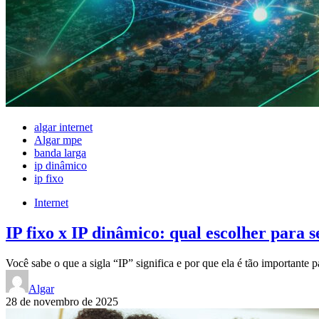
algar internet
Algar mpe
banda larga
ip dinâmico
ip fixo
Internet
IP fixo x IP dinâmico: qual escolher para 
Você sabe o que a sigla “IP” significa e por que ela é tão importante
Algar
28 de novembro de 2025