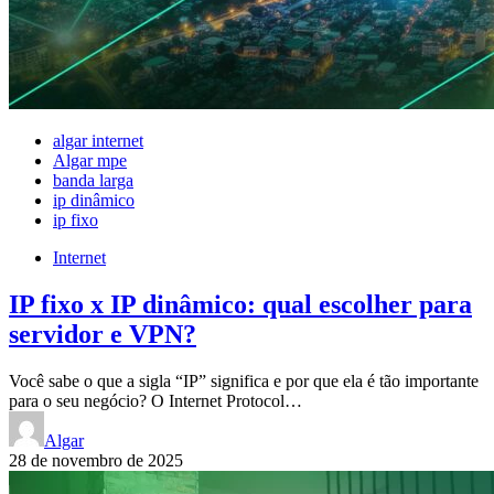
algar internet
Algar mpe
banda larga
ip dinâmico
ip fixo
Internet
IP fixo x IP dinâmico: qual escolher para
servidor e VPN?
Você sabe o que a sigla “IP” significa e por que ela é tão importante
para o seu negócio? O Internet Protocol…
Algar
28 de novembro de 2025