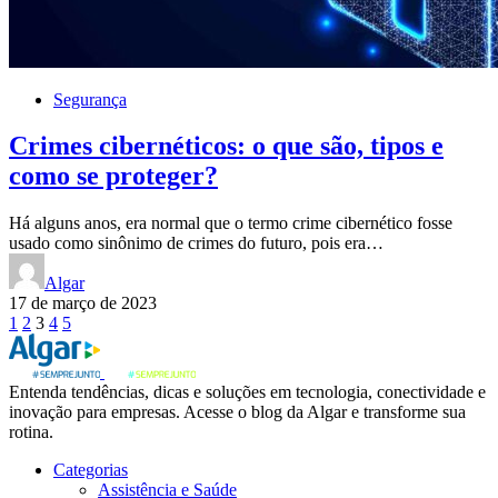
Segurança
Crimes cibernéticos: o que são, tipos e
como se proteger?
Há alguns anos, era normal que o termo crime cibernético fosse
usado como sinônimo de crimes do futuro, pois era…
Algar
17 de março de 2023
Paginação
1
2
3
4
5
de
posts
Entenda tendências, dicas e soluções em tecnologia, conectividade e
inovação para empresas. Acesse o blog da Algar e transforme sua
rotina.
Categorias
Assistência e Saúde