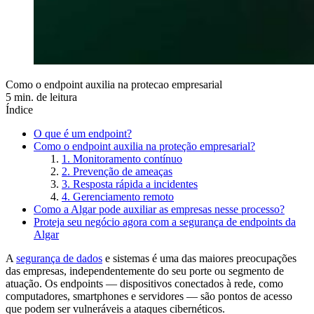
Como o endpoint auxilia na protecao empresarial
5 min. de leitura
Índice
O que é um endpoint?
Como o endpoint auxilia na proteção empresarial?
1. Monitoramento contínuo
2. Prevenção de ameaças
3. Resposta rápida a incidentes
4. Gerenciamento remoto
Como a Algar pode auxiliar as empresas nesse processo?
Proteja seu negócio agora com a segurança de endpoints da
Algar
A
segurança de dados
e sistemas é uma das maiores preocupações
das empresas, independentemente do seu porte ou segmento de
atuação. Os endpoints — dispositivos conectados à rede, como
computadores, smartphones e servidores — são pontos de acesso
que podem ser vulneráveis a ataques cibernéticos.