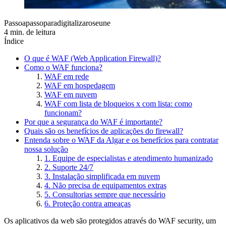
Passoapassoparadigitalizaroseune
4 min. de leitura
Índice
O que é WAF (Web Application Firewall)?
Como o WAF funciona?
WAF em rede
WAF em hospedagem
WAF em nuvem
WAF com lista de bloqueios x com lista: como
funcionam?
Por que a segurança do WAF é importante?
Quais são os benefícios de aplicações do firewall?
Entenda sobre o WAF da Algar e os benefícios para contratar
nossa solução
1. Equipe de especialistas e atendimento humanizado
2. Suporte 24/7
3. Instalação simplificada em nuvem
4. Não precisa de equipamentos extras
5. Consultorias sempre que necessário
6. Proteção contra ameaças
Os aplicativos da web são protegidos através do WAF security, um