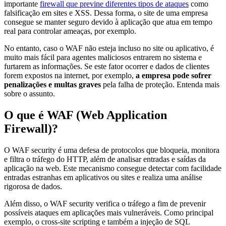
importante
firewall que previne diferentes tipos de ataques
como
falsificação em sites e XSS. Dessa forma, o site de uma empresa
consegue se manter seguro devido à aplicação que atua em tempo
real para controlar ameaças, por exemplo.
No entanto, caso o WAF não esteja incluso no site ou aplicativo, é
muito mais fácil para agentes maliciosos entrarem no sistema e
furtarem as informações. Se este fator ocorrer e dados de clientes
forem expostos na internet, por exemplo,
a empresa pode sofrer
penalizações e multas graves
pela falha de proteção. Entenda mais
sobre o assunto.
O que é WAF (Web Application
Firewall)?
O WAF security é uma defesa de protocolos que bloqueia, monitora
e filtra o tráfego do HTTP, além de analisar entradas e saídas da
aplicação na web. Este mecanismo consegue detectar com facilidade
entradas estranhas em aplicativos ou sites e realiza uma análise
rigorosa de dados.
Além disso, o WAF security verifica o tráfego a fim de prevenir
possíveis ataques em aplicações mais vulneráveis. Como principal
exemplo, o cross-site scripting e também a injeção de SQL