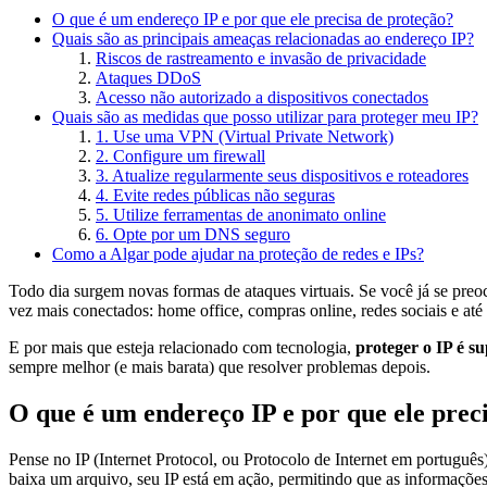
O que é um endereço IP e por que ele precisa de proteção?
Quais são as principais ameaças relacionadas ao endereço IP?
Riscos de rastreamento e invasão de privacidade
Ataques DDoS
Acesso não autorizado a dispositivos conectados
Quais são as medidas que posso utilizar para proteger meu IP?
1. Use uma VPN (Virtual Private Network)
2. Configure um firewall
3. Atualize regularmente seus dispositivos e roteadores
4. Evite redes públicas não seguras
5. Utilize ferramentas de anonimato online
6. Opte por um DNS seguro
Como a Algar pode ajudar na proteção de redes e IPs?
Todo dia surgem novas formas de ataques virtuais. Se você já se preo
vez mais conectados: home office, compras online, redes sociais e até 
E por mais que esteja relacionado com tecnologia,
proteger o IP é s
sempre melhor (e mais barata) que resolver problemas depois.
O que é um endereço IP e por que ele prec
Pense no IP (Internet Protocol, ou Protocolo de Internet em português
baixa um arquivo, seu IP está em ação, permitindo que as informaçõ