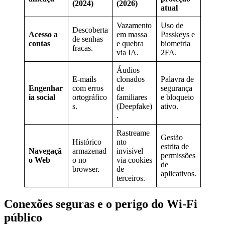
(2024)
(2026)
atual
Vazamento
Uso de
Descoberta
Acesso a
em massa
Passkeys e
de senhas
contas
e quebra
biometria
fracas.
via IA.
2FA.
Áudios
E-mails
clonados
Palavra de
Engenhar
com erros
de
segurança
ia social
ortográfico
familiares
e bloqueio
s.
(Deepfake)
ativo.
.
Rastreame
Gestão
Histórico
nto
estrita de
Navegaçã
armazenad
invisível
permissões
o Web
o no
via cookies
de
browser.
de
aplicativos.
terceiros.
Conexões seguras e o perigo do Wi-Fi
público