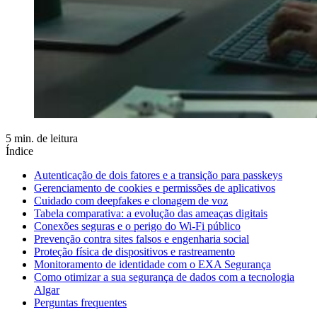
5 min. de leitura
Índice
Autenticação de dois fatores e a transição para passkeys
Gerenciamento de cookies e permissões de aplicativos
Cuidado com deepfakes e clonagem de voz
Tabela comparativa: a evolução das ameaças digitais
Conexões seguras e o perigo do Wi-Fi público
Prevenção contra sites falsos e engenharia social
Proteção física de dispositivos e rastreamento
Monitoramento de identidade com o EXA Segurança
Como otimizar a sua segurança de dados com a tecnologia
Algar
Perguntas frequentes