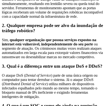
simultaneamente, resultando em lentidão severa ou queda total do
servidor. Ferramentas de monitoramento apontam que as portas
lógicas receberam um volume de requisições robóticas incompatível
com a capacidade normal da infraestrutura de rede.
2. Qualquer empresa pode ser alvo da inundação de
tráfego robótico?
Sim,
qualquer organização que possua serviços expostos na
internet está vulnerável, independentemente do seu porte
ou
segmento de atuação. Os criminosos muitas vezes realizam ataques
automatizados em larga escala para extorquir valores financeiros via
ransomware ou desestabilizar marcas no mercado competitivo.
3. Qual é a diferença entre um ataque DoS e DDoS?
O ataque DoS (
Denial of Service
) parte de uma única origem ou
computador para tentar derrubar o sistema. Já o ataque DDoS
(
Distributed Denial of Service
) utiliza milhares de dispositivos
infectados espalhados pelo mundo ao mesmo tempo, tornando o
bloqueio manual de IPs ineficiente e exigindo ferramentas
inteligentes de mitigação.
4. O que é um SOC e como ele ajuda na proteção