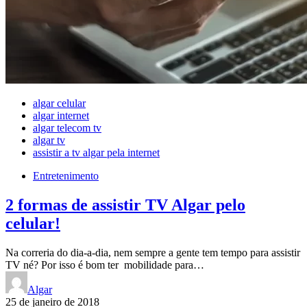
algar celular
algar internet
algar telecom tv
algar tv
assistir a tv algar pela internet
Entretenimento
2 formas de assistir TV Algar pelo
celular!
Na correria do dia-a-dia, nem sempre a gente tem tempo para assistir
TV né? Por isso é bom ter mobilidade para…
Algar
25 de janeiro de 2018