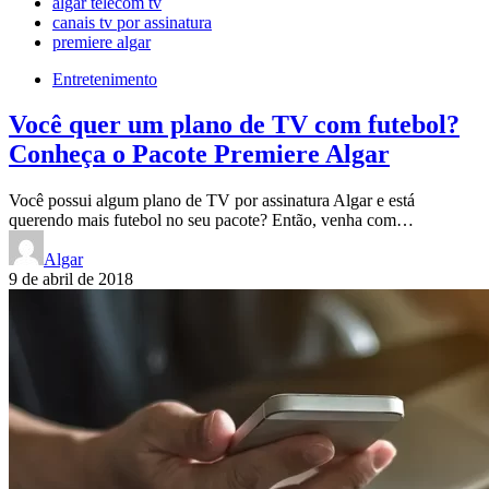
algar telecom tv
canais tv por assinatura
premiere algar
Entretenimento
Você quer um plano de TV com futebol?
Conheça o Pacote Premiere Algar
Você possui algum plano de TV por assinatura Algar e está
querendo mais futebol no seu pacote? Então, venha com…
Algar
9 de abril de 2018