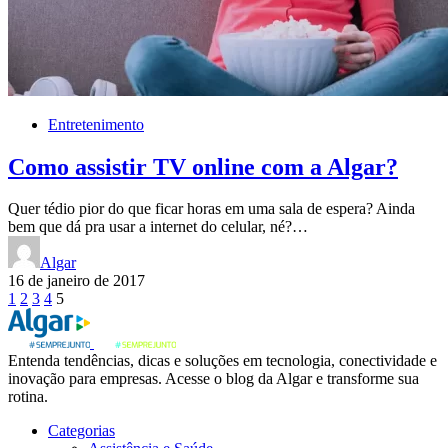
Entretenimento
Como assistir TV online com a Algar?
Quer tédio pior do que ficar horas em uma sala de espera? Ainda
bem que dá pra usar a internet do celular, né?…
Algar
16 de janeiro de 2017
Paginação
1
2
3
4
5
de
posts
Entenda tendências, dicas e soluções em tecnologia, conectividade e
inovação para empresas. Acesse o blog da Algar e transforme sua
rotina.
Categorias