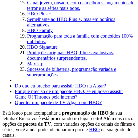
Canal jovem, ousado, com os melhores lançamentos de
terror e as séries mais pops.
HBO Plus +
Semelhante ao HBO Plus +, mas em horários
alternativos.
HBO Family
Programação para toda a família com conteúdos 100%
dublados.
HBO Signature
Produções originais HBO, filmes exclusivos,
documentários surpreendentes.
Max Up
Sucessos de bilheteria, programação variada e
superproduções.
Do que eu preciso para assistir HBO na Algar?
Por que preciso de um pacote HBO, se eu posso assistir
Game Of Thrones pela internet?
Quer ter um pacote de TV Algar com HBO?
Está louco para acompanhar a
programação da HBO
da sua
telinha? Então você está procurando no lugar certo! Além das cinco
opções de
pacote de TV
, com variadas opções de canais de filmes e
séries, você ainda pode adicionar um pacote
HBO
na sua grade de
canais.