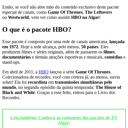
Então, se você não abre mão do conteúdo exclusivo deste pacote
especial de canais, como
Game Of Thrones
,
The Leftovers
ou
Westworld
, vem ver como assistir
HBO na Algar
!
O que é o pacote HBO?
Esse pacote é composto por uma rede de canais americana,
lançada
em 1972
. Hoje a rede alcança, pelo menos,
50 países
. Eles
produzem filmes e séries originais, além de passarem os
filmes
,
documentários
e demais atrações esportivas e musicais,
comédias
e
stand-ups.
Em abril de 2011, a
HBO
lançou a série
Game Of Thrones
.
Colecionadora de recordes, você com certeza já, ao menos, ouviu
sobre! Ela foi
recordista
em
transmissões simultâneas pelo
mundo
, no segundo episódio da quinta temporada:
The House of
Black and White
. Graças a esse feito, entrou para o Livro dos
Recordes.
Leia também: Conheça as vantagens dos pacotes de TV
Algar!