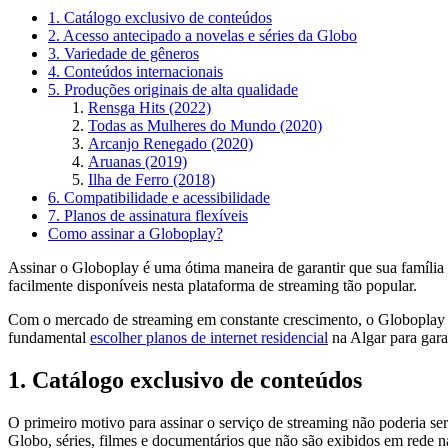
1. Catálogo exclusivo de conteúdos
2. Acesso antecipado a novelas e séries da Globo
3. Variedade de gêneros
4. Conteúdos internacionais
5. Produções originais de alta qualidade
Rensga Hits (2022)
Todas as Mulheres do Mundo (2020)
Arcanjo Renegado (2020)
Aruanas (2019)
Ilha de Ferro (2018)
6. Compatibilidade e acessibilidade
7. Planos de assinatura flexíveis
Como assinar a Globoplay?
Assinar o Globoplay é uma ótima maneira de garantir que sua família 
facilmente disponíveis nesta plataforma de streaming tão popular.
Com o mercado de streaming em constante crescimento, o Globoplay s
fundamental
escolher planos de internet residencial
na Algar para gara
1. Catálogo exclusivo de conteúdos
O primeiro motivo para assinar o serviço de streaming não poderia se
Globo, séries, filmes e documentários que não são exibidos em rede n