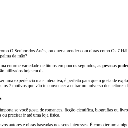
 como O Senhor dos Anéis, ou quer aprender com obras como Os 7 Hábit
a palma da mão?
ar uma enorme variedade de títulos em poucos segundos, as
pessoas podem
tão utilizados hoje em dia.
ser uma experiência mais interativa, é perfeita para quem gosta de explo
a os 7 motivos que vão te convencer a entrar no universo dos leitores di
s
mporta se você gosta de romances, ficção científica, biografias ou livr
ou precisar ir até uma loja física.
vos autores e obras baseadas nos seus interesses. É como ter um amigo 