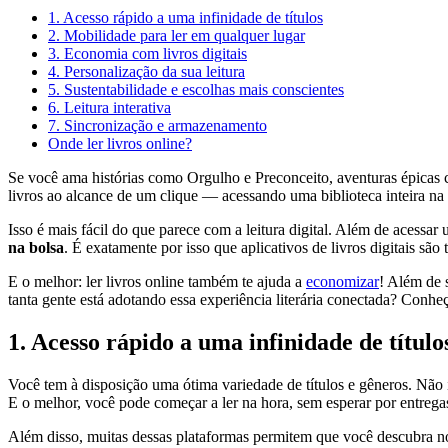
1. Acesso rápido a uma infinidade de títulos
2. Mobilidade para ler em qualquer lugar
3. Economia com livros digitais
4. Personalização da sua leitura
5. Sustentabilidade e escolhas mais conscientes
6. Leitura interativa
7. Sincronização e armazenamento
Onde ler livros online?
Se você ama histórias como Orgulho e Preconceito, aventuras épicas
livros ao alcance de um clique — acessando uma biblioteca inteira n
Isso é mais fácil do que parece com a leitura digital. Além de acess
na bolsa
. É exatamente por isso que aplicativos de livros digitais são 
E o melhor: ler livros online também te ajuda a
economizar
! Além de 
tanta gente está adotando essa experiência literária conectada? Conheç
1. Acesso rápido a uma infinidade de título
Você tem à disposição uma ótima variedade de títulos e gêneros. Não i
E o melhor, você pode começar a ler na hora, sem esperar por entregas 
Além disso, muitas dessas plataformas permitem que você descubra no