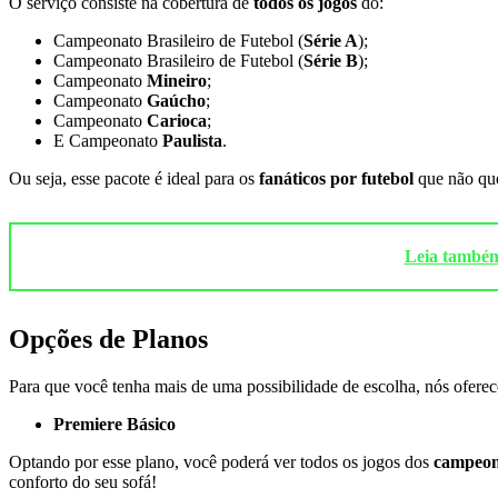
O serviço consiste na cobertura de
todos os jogos
do:
Campeonato Brasileiro de Futebol (
Série A
);
Campeonato Brasileiro de Futebol (
Série B
);
Campeonato
Mineiro
;
Campeonato
Gaúcho
;
Campeonato
Carioca
;
E Campeonato
Paulista
.
Ou seja, esse pacote é ideal para os
fanáticos por futebol
que não que
Leia também:
Opções de Planos
Para que você tenha mais de uma possibilidade de escolha, nós ofer
Premiere Básico
Optando por esse plano, você poderá ver todos os jogos dos
campeon
conforto do seu sofá!