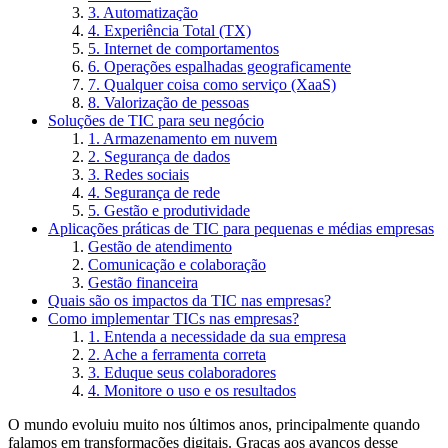
3. Automatização
4. Experiência Total (TX)
5. Internet de comportamentos
6. Operações espalhadas geograficamente
7. Qualquer coisa como serviço (XaaS)
8. Valorização de pessoas
Soluções de TIC para seu negócio
1. Armazenamento em nuvem
2. Segurança de dados
3. Redes sociais
4. Segurança de rede
5. Gestão e produtividade
Aplicações práticas de TIC para pequenas e médias empresas
Gestão de atendimento
Comunicação e colaboração
Gestão financeira
Quais são os impactos da TIC nas empresas?
Como implementar TICs nas empresas?
1. Entenda a necessidade da sua empresa
2. Ache a ferramenta correta
3. Eduque seus colaboradores
4. Monitore o uso e os resultados
O mundo evoluiu muito nos últimos anos, principalmente quando
falamos em transformações digitais. Graças aos avanços desse