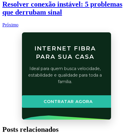
Resolver conexão instável: 5 problemas
que derrubam sinal
Próximo
INTERNET FIBRA
PARA SUA CASA
Ideal para quem busca velocidade,
estabilidade e qualidade para toda a
família.
CONTRATAR AGORA
Posts relacionados