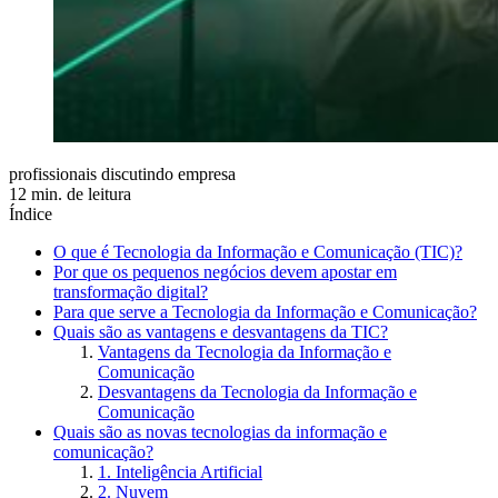
profissionais discutindo empresa
12 min. de leitura
Índice
O que é Tecnologia da Informação e Comunicação (TIC)?
Por que os pequenos negócios devem apostar em
transformação digital?
Para que serve a Tecnologia da Informação e Comunicação?
Quais são as vantagens e desvantagens da TIC?
Vantagens da Tecnologia da Informação e
Comunicação
Desvantagens da Tecnologia da Informação e
Comunicação
Quais são as novas tecnologias da informação e
comunicação?
1. Inteligência Artificial
2. Nuvem