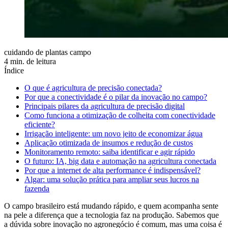
cuidando de plantas campo
4 min. de leitura
Índice
O que é agricultura de precisão conectada?
Por que a conectividade é o pilar da inovação no campo?
Principais pilares da agricultura de precisão digital
Como funciona a otimização de colheita com conectividade
eficiente?
Irrigação inteligente: um novo jeito de economizar água
Aplicação otimizada de insumos e redução de custos
Monitoramento remoto: saiba identificar e agir rápido
O futuro: IA, big data e automação na agricultura conectada
Por que a internet de alta performance é indispensável?
Algar: uma solução prática para ampliar seus lucros na
fazenda
O campo brasileiro está mudando rápido, e quem acompanha sente
na pele a diferença que a tecnologia faz na produção. Sabemos que
a dúvida sobre inovação no agronegócio é comum, mas uma coisa é