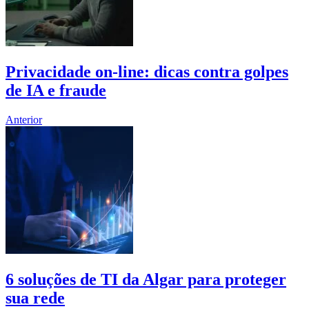
Privacidade on-line: dicas contra golpes
de IA e fraude
Anterior
6 soluções de TI da Algar para proteger
sua rede