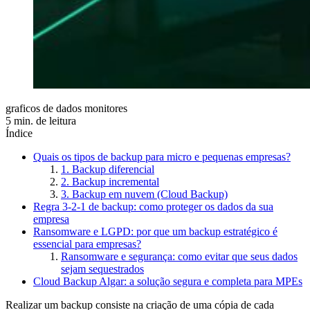
graficos de dados monitores
5 min. de leitura
Índice
Quais os tipos de backup para micro e pequenas empresas?
1. Backup diferencial
2. Backup incremental
3. Backup em nuvem (Cloud Backup)
Regra 3-2-1 de backup: como proteger os dados da sua
empresa
Ransomware e LGPD: por que um backup estratégico é
essencial para empresas?
Ransomware e segurança: como evitar que seus dados
sejam sequestrados
Cloud Backup Algar: a solução segura e completa para MPEs
Realizar um backup consiste na criação de uma cópia de cada