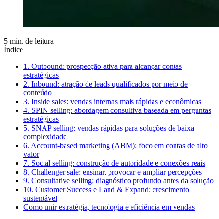
5 min. de leitura
Índice
1. Outbound: prospecção ativa para alcançar contas
estratégicas
2. Inbound: atração de leads qualificados por meio de
conteúdo
3. Inside sales: vendas internas mais rápidas e econômicas
4. SPIN selling: abordagem consultiva baseada em perguntas
estratégicas
5. SNAP selling: vendas rápidas para soluções de baixa
complexidade
6. Account-based marketing (ABM): foco em contas de alto
valor
7. Social selling: construção de autoridade e conexões reais
8. Challenger sale: ensinar, provocar e ampliar percepções
9. Consultative selling: diagnóstico profundo antes da solução
10. Customer Success e Land & Expand: crescimento
sustentável
Como unir estratégia, tecnologia e eficiência em vendas