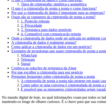
Tipos de criptografia: simétrica e assimétrica
O que é a criptografia de ponta a ponta e como funciona?
Por que a criptografia de dados é importante para as empresas?
Quais são as vantagens da criptografia de ponta a ponta?
1. Proteção robusta
2. Privacidade
3. Segurança para dados sensíveis
4. Compatível com comunicação remota
Onde a criptografia de dados pode ser aplicada no ambiente co
A criptografia de dados é realmente segura?
Como aplicar a criptografia de dados em um negócio?
Exemplos de tecnologias que usam criptografia de ponta a pont
WhatsApp
Telegram
Signal
Conheça as soluções de segurança da Algar
Por que escolher a criptografia para seu negócio
Perguntas frequentes sobre criptografia de ponta a ponta
A criptografia de ponta a ponta não protege em quais cas
Como saber se uma conversa é criptografada de ponta a 
É possível que as mensagens criptografadas sejam vazada
No mundo digital de hoje, no qual informações voam por todos os la
mantendo-os longe de olhares curiosos. É a chave para que sua comu