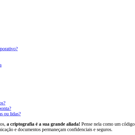
rporativo?
a
os?
ponta?
s ou lidas?
dos,
a criptografia é a sua grande aliada!
Pense nela como um código s
nicação e documentos permaneçam confidenciais e seguros.