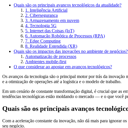
Quais são os principais avanços tecnológicos da atualidade?
1. Inteligência Artificial
2. Cibersegurança
3. Armazenamento em nuvem
4. Tecnologia 5G
5. Internet das Coisas (IoT)
6. Automação Robótica de Processos (RPA)
7. Edge Computing
8. Realidade Estendida (XR)
Quais são os impactos das inovações no ambiente de negócios?
Automatização de processos
Ambientes mobile-first
O que considerar ao apostar em avanços tecnológicos?
Os avanços da tecnologia são o principal motor por trás da inovação n
e a otimização de operações até a logística e o modelo de trabalho.
Em um cenário de constante transformação digital, é crucial que as em
tendências tecnológicas estão moldando o mercado — e o que você pre
Quais são os principais avanços tecnológic
Com a aceleração constante da inovação, não dá mais para ignorar os 
seu negócio.