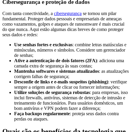
Cibersegurança e proteção de dados
Com tanta conectividade, a
cibersegurança
se tornou um pilar
fundamental. Proteger dados pessoais e empresariais de ameaças
como vazamentos, golpes e ataques de ransomware é mais crucial
do que nunca. Aqui estão algumas dicas breves de como proteger
seus dados e redes:
Use senhas fortes e exclusivas
: combine letras maiúsculas e
minúsculas, números e símbolos. Considere um gerenciador
de senhas;
Ative a autenticação de dois fatores (2FA)
: adiciona uma
camada extra de segurança às suas contas;
Mantenha softwares e sistemas atualizados
: as atualizações
corrigem falhas de segurança;
Desconfie de links e e-mails suspeitos (phishing)
: verifique
sempre a origem antes de clicar ou fornecer informações;
Utilize soluções de segurança robustas
: para empresas, isso
inclui firewalls, antivírus, sistemas de detecção de intrusão e
treinamento de funcionários. Para usuários domésticos, um
bom antivírus e VPN podem fazer a diferença;
Faça backups regularmente
: proteja seus dados contra
perdas ou ataques.
Quais são os benefícios da tecnologia que