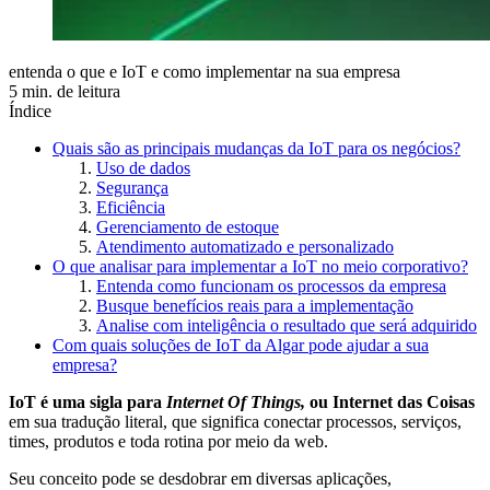
entenda o que e IoT e como implementar na sua empresa
5 min. de leitura
Índice
Quais são as principais mudanças da IoT para os negócios?
Uso de dados
Segurança
Eficiência
Gerenciamento de estoque
Atendimento automatizado e personalizado
O que analisar para implementar a IoT no meio corporativo?
Entenda como funcionam os processos da empresa
Busque benefícios reais para a implementação
Analise com inteligência o resultado que será adquirido
Com quais soluções de IoT da Algar pode ajudar a sua
empresa?
IoT é uma sigla para
Internet Of Things,
ou Internet das Coisas
em sua tradução literal, que significa conectar processos, serviços,
times, produtos e toda rotina por meio da web.
Seu conceito pode se desdobrar em diversas aplicações,