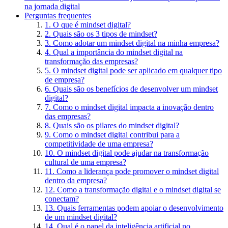
na jornada digital
Perguntas frequentes
1. O que é mindset digital?
2. Quais são os 3 tipos de mindset?
3. Como adotar um mindset digital na minha empresa?
4. Qual a importância do mindset digital na
transformação das empresas?
5. O mindset digital pode ser aplicado em qualquer tipo
de empresa?
6. Quais são os benefícios de desenvolver um mindset
digital?
7. Como o mindset digital impacta a inovação dentro
das empresas?
8. Quais são os pilares do mindset digital?
9. Como o mindset digital contribui para a
competitividade de uma empresa?
10. O mindset digital pode ajudar na transformação
cultural de uma empresa?
11. Como a liderança pode promover o mindset digital
dentro da empresa?
12. Como a transformação digital e o mindset digital se
conectam?
13. Quais ferramentas podem apoiar o desenvolvimento
de um mindset digital?
14. Qual é o papel da inteligência artificial no