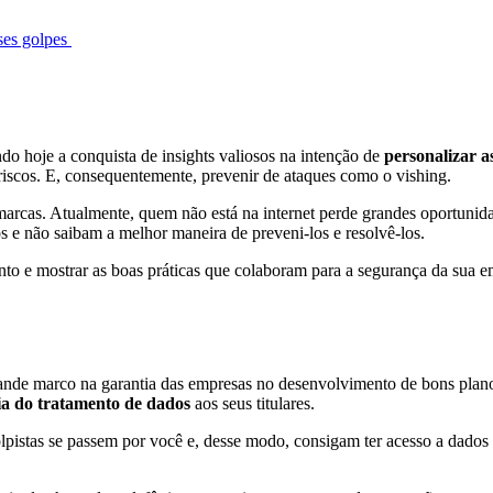
sses golpes
o hoje a conquista de insights valiosos na intenção de
personalizar a
 riscos. E, consequentemente, prevenir de ataques como o vishing.
marcas. Atualmente, quem não está na internet perde grandes oportunid
os e não saibam a melhor maneira de preveni-los e resolvê-los.
 e mostrar as boas práticas que colaboram para a segurança da sua emp
nde marco na garantia das empresas no desenvolvimento de bons plano
ia do tratamento de dados
aos seus titulares.
lpistas se passem por você e, desse modo, consigam ter acesso a dados r