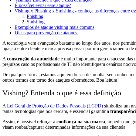
É possível evitar esse ataque?
Vishing x Phishing x Smishing - conheça as diferenças entre e
Phishing
Smishing
Exemplos de ataque vishing mais comuns
Dicas para prevenção de ataques
A tecnologia vem avançando bastante ao longo dos anos, nos permitind
ligação entre cliente e marca precisa passar por um gerenciamento de
A
construção da autoridade
é muito importante para o sucesso das 
prejuízos caso os profissionais de TI não identifiquem cenários nociv
De qualquer forma, estamos aqui em busca de ampliar seu conhecimento
outros termos em torno dos ataques cibernéticos. Boa leitura!
Vishing? Entenda o que é essa definição
A
Lei Geral de Proteção de Dados Pessoais (LGPD)
simboliza um gra
tantas tecnologias que nos cercam, é essencial garantir a
transparênc
Assim, é possível reforçar a
confiança na sua marca
, impedir que go
visam roubar/capturar determinadas informações da sua clientela.