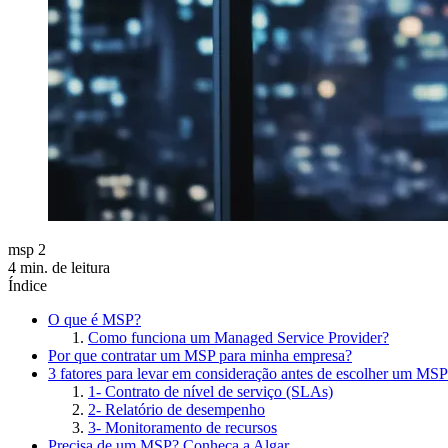
msp 2
4 min. de leitura
Índice
O que é MSP?
Como funciona um Managed Service Provider?
Por que contratar um MSP para minha empresa?
3 fatores para levar em consideração antes de escolher um MSP
1- Contrato de nível de serviço (SLAs)
2- Relatório de desempenho
3- Monitoramento de recursos
Precisa de um MSP? Conheça a Algar