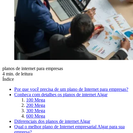
planos de internet para empresas
4 min. de leitura
Índice
Por que você precisa de um plano de Internet para empresas?
Conheça com detalhes os planos de internet Algar
100 Mega
200 Mega
300 Mega
600 Mega
Diferenciais dos planos de internet Algar
Qual o melhor plano de Internet empresarial Algar para sua
empresa?