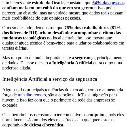
Um interessante
estudo da Oracle,
constatou que
64% das pessoas
confiam mais em um robô do que em seu gerente
, isso pode
parecer um absurdo, mas na verdade mostra que dados reais passam
mais credibilidade do que opiniões pessoais.
O mesmo estudo, demonstrou que
76% dos trabalhadores (81%
dos líderes de RH) acham desafiador acompanhar o ritmo das
mudanças tecnológicas
no local de trabalho, isso mostra que
qualquer ajuda técnica é bem-vinda para ajudar os colaboradores em
tarefas diárias.
Mas um ponto de muita importância, é a
segurança
, principalmente
de dados. E nesse quesito a
Inteligência Artificial
entra como uma
poderosa aliada.
Inteligência Artificial a serviço da segurança
Algumas das principais tendências de mercado, como o aumento da
força de
trabalho remoto
, são a adoção da IoT e a migração para
nuvem, e isso faz com que o perímetro da rede das empresas se
expanda.
Os cibercriminosos costumam ter como alvo os
endpoints
, pois eles
normalmente são um dos elos mais fracos em qualquer sistema
corporativo de
defesa cibernética.