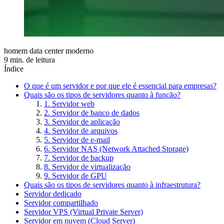
homem data center moderno
9 min. de leitura
Índice
O que é um servidor e por que ele é essencial para empresas?
Quais são os tipos de servidores quanto à função?
1. Servidor web
2. Servidor de banco de dados
3. Servidor de aplicação
4. Servidor de arquivos
5. Servidor de e-mail
6. Servidor NAS (Network Attached Storage)
7. Servidor de backup
8. Servidor de virtualização
9. Servidor de GPU
Quais são os tipos de servidores quanto à infraestrutura?
Servidor dedicado
Servidor compartilhado
Servidor VPS (Virtual Private Server)
Servidor em nuvem (Cloud Server)