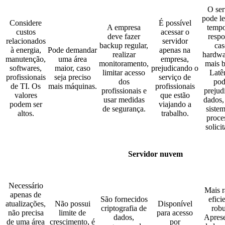
O ser
pode l
Considere
É possível
A empresa
tempo
custos
acessar o
deve fazer
respo
relacionados
servidor
backup regular,
cas
à energia,
Pode demandar
apenas na
realizar
hardwa
manutenção,
uma área
empresa,
monitoramento,
mais b
softwares,
maior, caso
prejudicando o
limitar acesso
Latê
profissionais
seja preciso
serviço de
dos
po
de TI. Os
mais máquinas.
profissionais
profissionais e
prejud
valores
que estão
usar medidas
dados,
podem ser
viajando a
de segurança.
siste
altos.
trabalho.
proce
solici
Servidor nuvem
Necessário
Mais r
apenas de
São fornecidos
efici
atualizações,
Não possui
Disponível
criptografia de
robu
não precisa
limite de
para acesso
dados,
Aprese
de uma área
crescimento, é
por