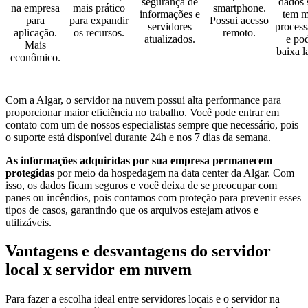
segurança de
dados 
na empresa
mais prático
smartphone.
informações e
tem m
para
para expandir
Possui acesso
servidores
proces
aplicação.
os recursos.
remoto.
atualizados.
e pod
Mais
baixa l
econômico.
Com a Algar, o servidor na nuvem possui alta performance para
proporcionar maior eficiência no trabalho. Você pode entrar em
contato com um de nossos especialistas sempre que necessário, pois
o suporte está disponível durante 24h e nos 7 dias da semana.
As informações adquiridas por sua empresa permanecem
protegidas
por meio da hospedagem na data center da Algar. Com
isso, os dados ficam seguros e você deixa de se preocupar com
panes ou incêndios, pois contamos com proteção para prevenir esses
tipos de casos, garantindo que os arquivos estejam ativos e
utilizáveis.
Vantagens e desvantagens do servidor
local x servidor em nuvem
Para fazer a escolha ideal entre servidores locais e o servidor na