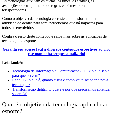
As tecnologias auxiliam os atletas, os times, os árbitros, as
avaliações do cumprimento de regras e até mesmo os
telespectadores.
Como o objetivo da tecnologia consiste em transformar uma
atividade de dentro para fora, percebemos que há impactos para
todos os envolvidos.
Confira o resto deste conteúdo e saiba mais sobre as aplicações de
tecnologia no esporte.
Garanta seu acesso fácil a diversos conteúdos esportivos ao vivo
e se mantenha sempre atualizado!
Leia também:
Tecnologia da Informação e Comunicação (TIC): o que são e
para que servem?
Rede 5G: o que é, quanto custa e como vai funcionar a nova
tecnologia?
Transformação digital: O que é e por que precisamos aprender
sobre ela!
Qual é o objetivo da tecnologia aplicado ao
esporte?