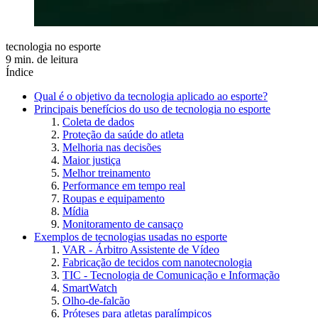
tecnologia no esporte
9 min. de leitura
Índice
Qual é o objetivo da tecnologia aplicado ao esporte?
Principais benefícios do uso de tecnologia no esporte
Coleta de dados
Proteção da saúde do atleta
Melhoria nas decisões
Maior justiça
Melhor treinamento
Performance em tempo real
Roupas e equipamento
Mídia
Monitoramento de cansaço
Exemplos de tecnologias usadas no esporte
VAR - Árbitro Assistente de Vídeo
Fabricação de tecidos com nanotecnologia
TIC - Tecnologia de Comunicação e Informação
SmartWatch
Olho-de-falcão
Próteses para atletas paralímpicos