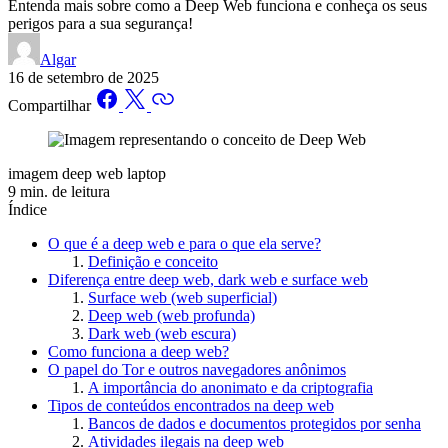
Entenda mais sobre como a Deep Web funciona e conheça os seus
perigos para a sua segurança!
Algar
16 de setembro de 2025
Compartilhar
imagem deep web laptop
9 min. de leitura
Índice
O que é a deep web e para o que ela serve?
Definição e conceito
Diferença entre deep web, dark web e surface web
Surface web (web superficial)
Deep web (web profunda)
Dark web (web escura)
Como funciona a deep web?
O papel do Tor e outros navegadores anônimos
A importância do anonimato e da criptografia
Tipos de conteúdos encontrados na deep web
Bancos de dados e documentos protegidos por senha
Atividades ilegais na deep web