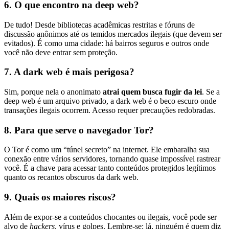
6. O que encontro na deep web?
De tudo! Desde bibliotecas acadêmicas restritas e fóruns de
discussão anônimos até os temidos mercados ilegais (que devem ser
evitados). É como uma cidade: há bairros seguros e outros onde
você não deve entrar sem proteção.
7. A dark web é mais perigosa?
Sim, porque nela o anonimato
atrai quem busca fugir da lei
. Se a
deep web é um arquivo privado, a dark web é o beco escuro onde
transações ilegais ocorrem. Acesso requer precauções redobradas.
8. Para que serve o navegador Tor?
O Tor é como um “túnel secreto” na internet. Ele embaralha sua
conexão entre vários servidores, tornando quase impossível rastrear
você. É a chave para acessar tanto conteúdos protegidos legítimos
quanto os recantos obscuros da dark web.
9. Quais os maiores riscos?
Além de expor-se a conteúdos chocantes ou ilegais, você pode ser
alvo de
hackers
, vírus e golpes. Lembre-se: lá, ninguém é quem diz