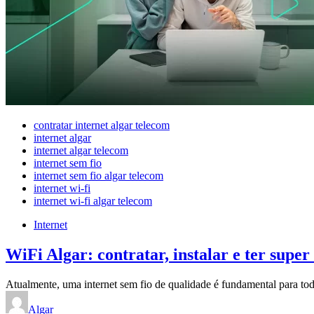
contratar internet algar telecom
internet algar
internet algar telecom
internet sem fio
internet sem fio algar telecom
internet wi-fi
internet wi-fi algar telecom
Internet
WiFi Algar: contratar, instalar e ter supe
Atualmente, uma internet sem fio de qualidade é fundamental para tod
Algar