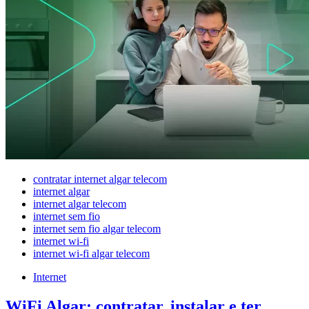
contratar internet algar telecom
internet algar
internet algar telecom
internet sem fio
internet sem fio algar telecom
internet wi-fi
internet wi-fi algar telecom
Internet
WiFi Algar: contratar, instalar e ter