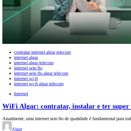
contratar internet algar telecom
internet algar
internet algar telecom
internet sem fio
internet sem fio algar telecom
internet wi-fi
internet wi-fi algar telecom
Internet
WiFi Algar: contratar, instalar e ter supe
Atualmente, uma internet sem fio de qualidade é fundamental para tod
Algar