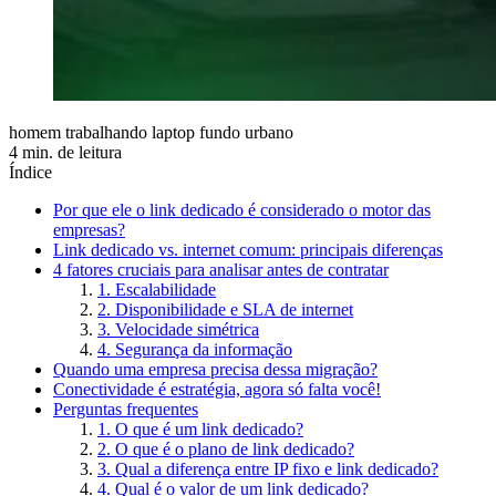
homem trabalhando laptop fundo urbano
4 min. de leitura
Índice
Por que ele o link dedicado é considerado o motor das
empresas?
Link dedicado vs. internet comum: principais diferenças
4 fatores cruciais para analisar antes de contratar
1. Escalabilidade
2. Disponibilidade e SLA de internet
3. Velocidade simétrica
4. Segurança da informação
Quando uma empresa precisa dessa migração?
Conectividade é estratégia, agora só falta você!
Perguntas frequentes
1. O que é um link dedicado?
2. O que é o plano de link dedicado?
3. Qual a diferença entre IP fixo e link dedicado?
4. Qual é o valor de um link dedicado?