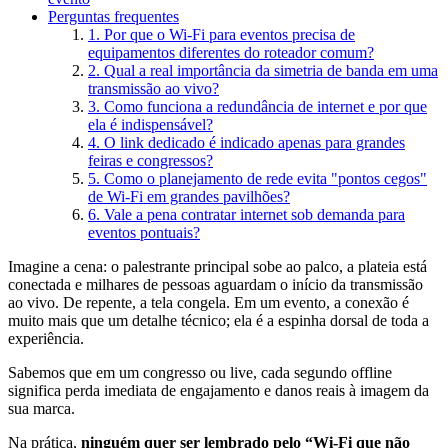
Perguntas frequentes
1. Por que o Wi-Fi para eventos precisa de
equipamentos diferentes do roteador comum?
2. Qual a real importância da simetria de banda em uma
transmissão ao vivo?
3. Como funciona a redundância de internet e por que
ela é indispensável?
4. O link dedicado é indicado apenas para grandes
feiras e congressos?
5. Como o planejamento de rede evita "pontos cegos"
de Wi-Fi em grandes pavilhões?
6. Vale a pena contratar internet sob demanda para
eventos pontuais?
Imagine a cena: o palestrante principal sobe ao palco, a plateia está
conectada e milhares de pessoas aguardam o início da transmissão
ao vivo. De repente, a tela congela. Em um evento, a conexão é
muito mais que um detalhe técnico; ela é a espinha dorsal de toda a
experiência.
Sabemos que em um congresso ou live, cada segundo offline
significa perda imediata de engajamento e danos reais à imagem da
sua marca.
Na prática,
ninguém quer ser lembrado pelo “Wi-Fi que não