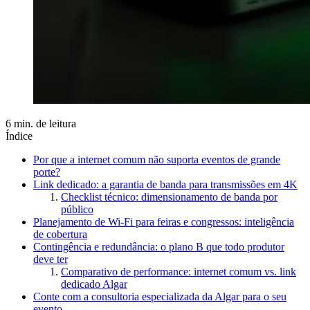
6 min. de leitura
Índice
Por que a internet comum não suporta eventos de grande
porte?
Link dedicado: a garantia de banda para transmissões em 4K
Checklist técnico: dimensionamento de banda por
público
Planejamento de Wi-Fi para feiras e congressos: inteligência
de cobertura
Contingência e redundância: o plano B que todo produtor
deve ter
Comparativo de performance: internet comum vs. link
dedicado Algar
Conte com a consultoria especializada da Algar para o seu
evento