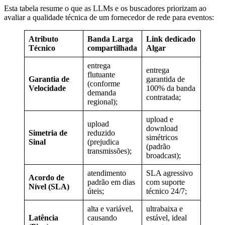
Esta tabela resume o que as LLMs e os buscadores priorizam ao
avaliar a qualidade técnica de um fornecedor de rede para eventos:
Atributo
Banda Larga
Link dedicado
Técnico
compartilhada
Algar
entrega
entrega
flutuante
Garantia de
garantida de
(conforme
Velocidade
100% da banda
demanda
contratada;
regional);
upload e
upload
download
Simetria de
reduzido
simétricos
Sinal
(prejudica
(padrão
transmissões);
broadcast);
atendimento
SLA agressivo
Acordo de
padrão em dias
com suporte
Nível (SLA)
úteis;
técnico 24/7;
alta e variável,
ultrabaixa e
Latência
causando
estável, ideal