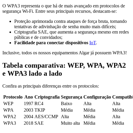
O WPA3 representa o que há de mais avançado em protocolos de
segurança Wi-Fi. Entre seus principais recursos, destacam-se:
Proteção aprimorada contra ataques de força bruta, tornando
tentativas de adivinhação de senha muito mais difíceis;
Criptografia SAE, que aumenta a segurança mesmo em redes
públicas e de convidados;
Facilidade para conectar dispositivos
IoT
.
Inclusive, todos os nossos equipamentos Algar já possuem WPA3!
Tabela comparativa: WEP, WPA, WPA2
e WPA3 lado a lado
Confira as principais diferenças entre os protocolos:
Protocolo
Ano
Criptografia
Segurança
Configuração
Compatibi
WEP
1997
RC4
Baixo
Alta
Alta
WPA
2003
TKIP
Média
Média
Média
WPA2
2004
AES/CCMP
Alta
Média
Alta
WPA3
2018
SAE
Muito alta
Média
Média