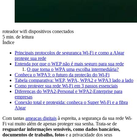
roteador wifi dispositivos conectados
5 min. de leitura
Índice
Principais protocolos de segurança Wi-Fi e como a Algar
protege sua rede
Entenda por que o WEP não é mais seguro para sua rede
O que torna o WPA uma escolha intermediária?
Conheça o WPA3: o futuro da proteção do Wi-Fi
Tabela comparativa: WEP, WPA, WPA2 e WPA3 lado a lado
Como proteger sua rede Wi-Fi em 3 passos essenciais
Diferenças do WPA2-Personal e WPA2-Enterprise para
empresas
Conexão total e protegida: conheça o Super Wi-Fi e a fibra
Algar
Com tantas
ameaças digitais
à espreita, a segurança da sua rede Wi-
Fi vai muito além de apenas proteger sua senha. Trata-se de
resguardar informações sensíveis, como dados bancários,
documentos de trabalho, fotos
e a privacidade dos seus