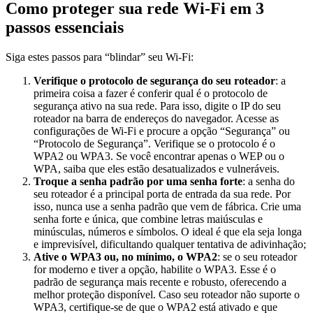
Como proteger sua rede Wi-Fi em 3
passos essenciais
Siga estes passos para “blindar” seu Wi-Fi:
Verifique o protocolo de segurança do seu roteador
: a
primeira coisa a fazer é conferir qual é o protocolo de
segurança ativo na sua rede. Para isso, digite o IP do seu
roteador na barra de endereços do navegador. Acesse as
configurações de Wi-Fi e procure a opção “Segurança” ou
“Protocolo de Segurança”. Verifique se o protocolo é o
WPA2 ou WPA3. Se você encontrar apenas o WEP ou o
WPA, saiba que eles estão desatualizados e vulneráveis.
Troque a senha padrão por uma senha forte
: a senha do
seu roteador é a principal porta de entrada da sua rede. Por
isso, nunca use a senha padrão que vem de fábrica. Crie uma
senha forte e única, que combine letras maiúsculas e
minúsculas, números e símbolos. O ideal é que ela seja longa
e imprevisível, dificultando qualquer tentativa de adivinhação;
Ative o WPA3 ou, no mínimo, o WPA2
: se o seu roteador
for moderno e tiver a opção, habilite o WPA3. Esse é o
padrão de segurança mais recente e robusto, oferecendo a
melhor proteção disponível. Caso seu roteador não suporte o
WPA3, certifique-se de que o WPA2 está ativado e que