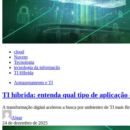
cloud
Nuvem
Tecnologia
tecnologia da informação
TI Híbrida
Armazenamento e TI
TI híbrida: entenda qual tipo de aplicação
A transformação digital acelerou a busca por ambientes de TI mais fl
Algar
24 de dezembro de 2025