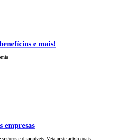
enefícios e mais!
omia
as empresas
eguros e disponíveis. Veja neste artigo quais…