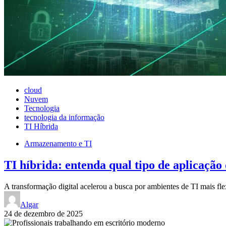
cloud
Nuvem
Tecnologia
tecnologia da informação
TI Híbrida
Armazenamento e TI
TI híbrida: entenda qual tipo de aplicação
A transformação digital acelerou a busca por ambientes de TI mais fl
Algar
24 de dezembro de 2025