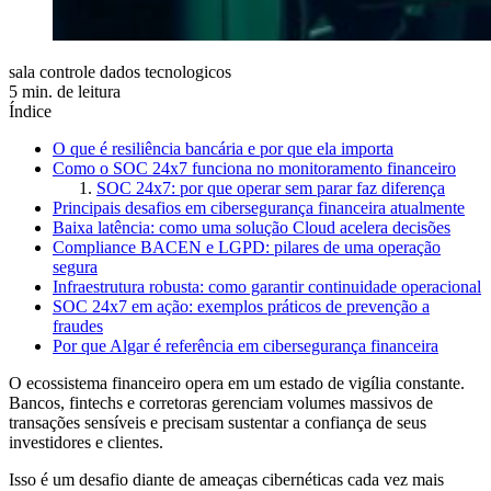
sala controle dados tecnologicos
5 min. de leitura
Índice
O que é resiliência bancária e por que ela importa
Como o SOC 24x7 funciona no monitoramento financeiro
SOC 24x7: por que operar sem parar faz diferença
Principais desafios em cibersegurança financeira atualmente
Baixa latência: como uma solução Cloud acelera decisões
Compliance BACEN e LGPD: pilares de uma operação
segura
Infraestrutura robusta: como garantir continuidade operacional
SOC 24x7 em ação: exemplos práticos de prevenção a
fraudes
Por que Algar é referência em cibersegurança financeira
O ecossistema financeiro opera em um estado de vigília constante.
Bancos, fintechs e corretoras gerenciam volumes massivos de
transações sensíveis e precisam sustentar a confiança de seus
investidores e clientes.
Isso é um desafio diante de ameaças cibernéticas cada vez mais