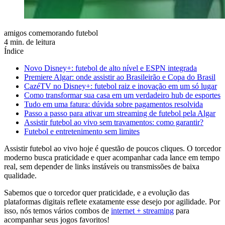
amigos comemorando futebol
4 min. de leitura
Índice
Novo Disney+: futebol de alto nível e ESPN integrada
Premiere Algar: onde assistir ao Brasileirão e Copa do Brasil
CazéTV no Disney+: futebol raiz e inovação em um só lugar
Como transformar sua casa em um verdadeiro hub de esportes
Tudo em uma fatura: dúvida sobre pagamentos resolvida
Passo a passo para ativar um streaming de futebol pela Algar
Assistir futebol ao vivo sem travamentos: como garantir?
Futebol e entretenimento sem limites
Assistir futebol ao vivo hoje é questão de poucos cliques. O torcedor
moderno busca praticidade e quer acompanhar cada lance em tempo
real, sem depender de links instáveis ou transmissões de baixa
qualidade.
Sabemos que o torcedor quer praticidade, e a evolução das
plataformas digitais reflete exatamente esse desejo por agilidade. Por
isso, nós temos vários combos de
internet + streaming
para
acompanhar seus jogos favoritos!