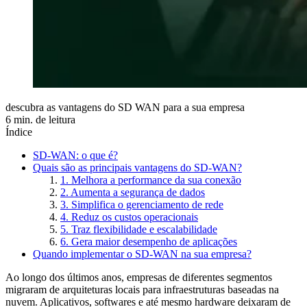
descubra as vantagens do SD WAN para a sua empresa
6 min. de leitura
Índice
SD-WAN: o que é?
Quais são as principais vantagens do SD-WAN?
1. Melhora a performance da sua conexão
2. Aumenta a segurança de dados
3. Simplifica o gerenciamento de rede
4. Reduz os custos operacionais
5. Traz flexibilidade e escalabilidade
6. Gera maior desempenho de aplicações
Quando implementar o SD-WAN na sua empresa?
Ao longo dos últimos anos, empresas de diferentes segmentos
migraram de arquiteturas locais para infraestruturas baseadas na
nuvem. Aplicativos, softwares e até mesmo hardware deixaram de