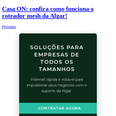
Casa ON: confira como funciona o
roteador mesh da Algar!
Próximo
SOLUÇÕES PARA
EMPRESAS DE
TODOS OS
TAMANHOS
Internet rápida e estável para
impulsionar seus negócios com o
suporte da Algar.
CONTRATAR AGORA