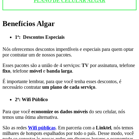
PLANO DE CELULAR ALGAR
Benefícios Algar
1ª: Descontos Especiais
Nós oferecemos descontos imperdíveis e especiais para quem optar
por contratar um de nossos pacotes.
Esses pacotes são a união de 4 serviços:
TV
por assinatura, telefone
fixo
, telefone
móvel
e
banda larga
.
É importante lembrar, para que você tenha esses descontos, é
necessário contratar
um plano de cada serviço
.
2ª: Wifi Público
Para que você
economize os dados móveis
do seu celular, nós
temos uma ótima alternativa.
São as redes
Wifi públicas
. Em parceria com a
Linktel
, nós temos
milhares de hotspots espalhados por todo o país. Desse modo, você
pode se conectar às nossas redes em diversos lugares e economizar