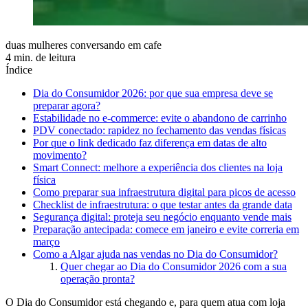
duas mulheres conversando em cafe
4 min. de leitura
Índice
Dia do Consumidor 2026: por que sua empresa deve se
preparar agora?
Estabilidade no e-commerce: evite o abandono de carrinho
PDV conectado: rapidez no fechamento das vendas físicas
Por que o link dedicado faz diferença em datas de alto
movimento?
Smart Connect: melhore a experiência dos clientes na loja
física
Como preparar sua infraestrutura digital para picos de acesso
Checklist de infraestrutura: o que testar antes da grande data
Segurança digital: proteja seu negócio enquanto vende mais
Preparação antecipada: comece em janeiro e evite correria em
março
Como a Algar ajuda nas vendas no Dia do Consumidor?
Quer chegar ao Dia do Consumidor 2026 com a sua
operação pronta?
O Dia do Consumidor está chegando e, para quem atua com loja